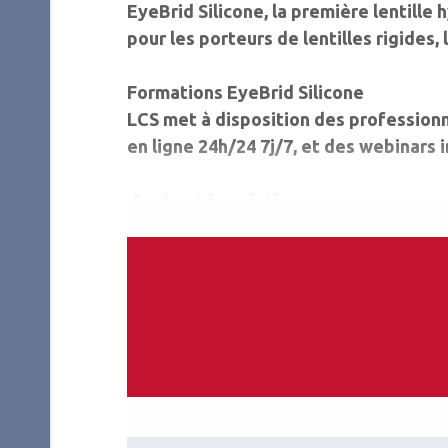
EyeBrid Silicone, la première lentille
pour les porteurs de lentilles rigides,
Formations EyeBrid Silicone
LCS met à disposition des profession
en ligne 24h/24 7j/7, et des webinars i
Accès et inscriptions :
www.laboratoire-lcs.com/professionn
e-learning@laboratoire-lcs.com