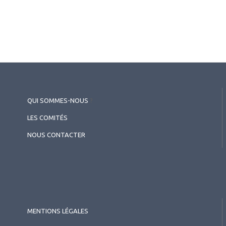
QUI SOMMES-NOUS
?
LES COMITÉS
NOUS CONTACTER
2026.05.26
Pédiatrie
,
Myopie
Anomalies de la périphérie
MENTIONS LÉGALES
rétinienne chez les enfants