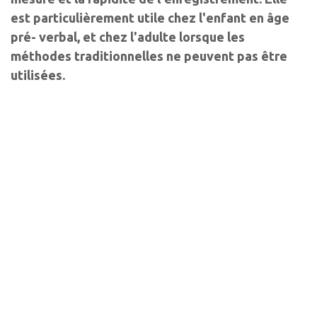
est particulièrement utile chez l'enfant en âge
pré- verbal, et chez l'adulte lorsque les
méthodes traditionnelles ne peuvent pas être
utilisées.
Auteurs
Violaine Deral-Stephant
Ophtalmologiste
Clinique mutualiste, Pessac
Les derniers articles sur