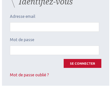
Identifiez-vous
Ophtalmologie pédiatrique
Adresse email
Mot de passe
SE CONNECTER
Mot de passe oublié ?
2026.07.11
Oncologie
,
Pédiatrie
SOPREF