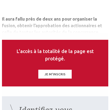
Il aura fallu près de deux ans pour ­organiser la
fusion, obtenir l’approbation des actionnaires et
celle de toutes les autorités de la concurrence,
mais c’est fait : la fusion des deux géants de
l’optique Essilor et Luxottica, annoncée en janvier
L'accès à la totalité de la page est
2017, est effective depuis le 1er octobre.
protégé.
JE M'INSCRIS
Identifiez-vous