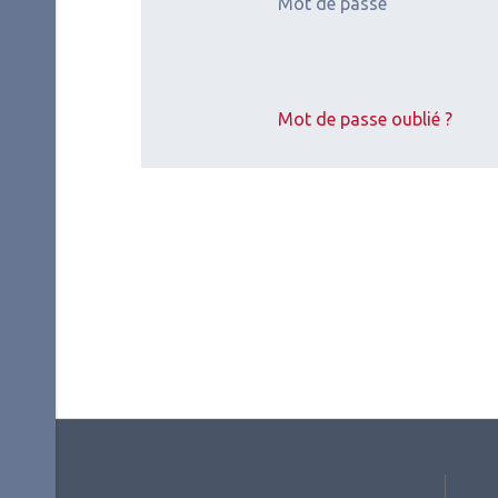
Mot de passe
2026.07.11
2026.
Contactologie
,
Myopie
Myop
Mot de passe oublié ?
SFOALC
My