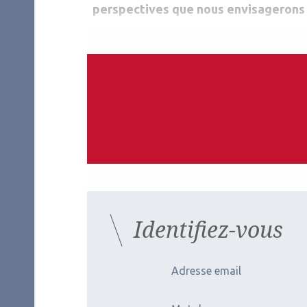
perspectives que nous envisagerons 
Auteurs
Arnaud Paycha
Christian Franchi
Ophtalmologiste
Opticien
Paris
Optique Vaneau, Paris
Les derniers artic
Identifiez-vous
Adresse email