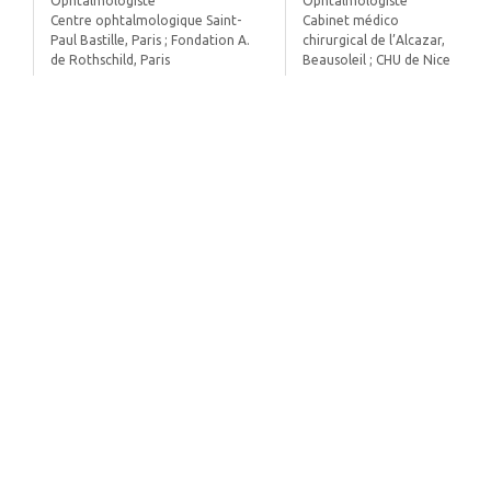
Ophtalmologiste
Ophtalmologiste
Centre ophtalmologique Saint-
Cabinet médico
Paul Bastille, Paris ; Fondation A.
chirurgical de l’Alcazar,
de Rothschild, Paris
Beausoleil ; CHU de Nice