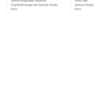
Centre hospitalier national
CHNO des
d’ophtalmologie des Quinze-Vingts,
Quinze-Vingts,
Paris
Paris