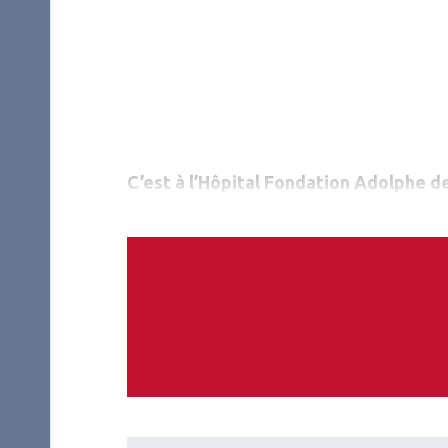
C’est à l’Hôpital Fondation Adolphe d
réalisées pour la première fois des gr
casque de réalité augmentée certifié 