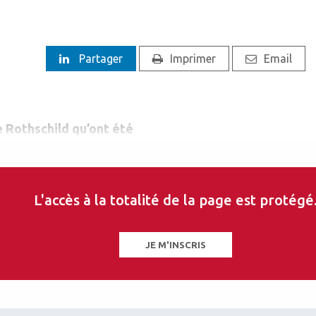
Partager
Imprimer
Email
e Rothschild qu’ont été
effes de cornée à l’aide d’un
pour usage chirurgical.
L'accès à la totalité de la page est protégé
JE M'INSCRIS