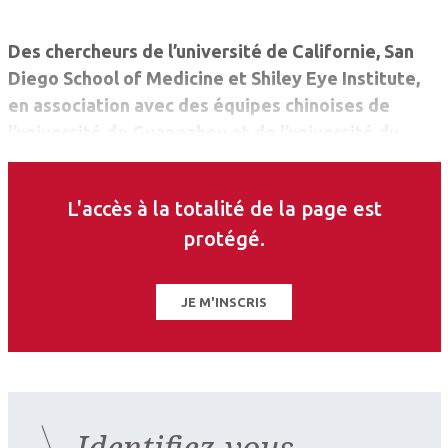
Des chercheurs de l’université de Californie, San
Diego School of Medicine et Shiley Eye Institute,
en association avec des équipes chinoises de
l’université de Guangzhou et de l’université du
Sichuan, ont développé une nouvelle approche
régénérative de l’opération de la cataracte chez
L'accès à la totalité de la page est
l’enfant en permettant aux cellules souches
protégé.
résiduelles de restaurer des cristallins
fonctionnels1.
JE M'INSCRIS
Identifiez-vous