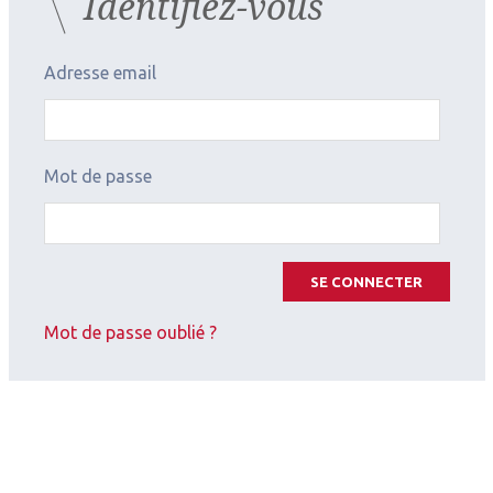
Identifiez-vous
La SoFem de retour
Adresse email
Mot de passe
SE CONNECTER
Mot de passe oublié ?
2026.08.04
Profession & réglementation
Un cabinet aurait-il dépassé les