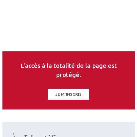
De bons résultats pour
MiYOSMART iQ
L'accès à la totalité de la page est
protégé.
JE M'INSCRIS
2026.08.05
Manifestations