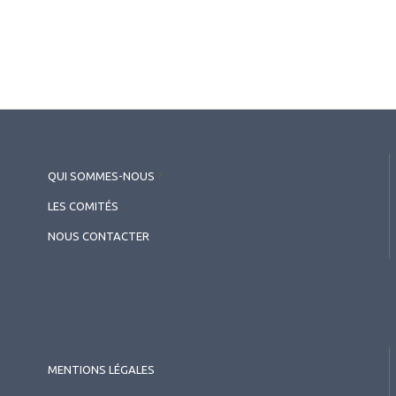
bornes ?
Auteurs
QUI SOMMES-NOUS
?
LES COMITÉS
Vincent Paris
Ophtalmologiste
NOUS CONTACTER
Belgique
MENTIONS LÉGALES