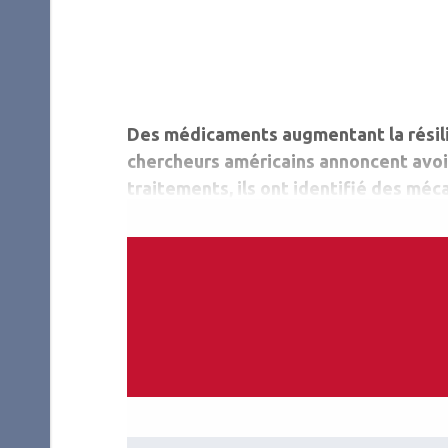
Des médicaments augmentant la résilien
chercheurs américains annoncent avoi
traitements, ils ont identifié des m
dégénératives de la rétine, et caracté