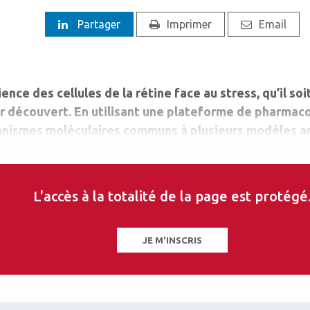
Partager
Imprimer
Email
ce des cellules de la rétine face au stress, qu’il soi
r découvert. En utilisant une plateforme de pharmac
écanismes moléculaires communs à plusieurs modèles 
risés par une résilience physiologique au stress altér
L'accès à la totalité de la page est protégé
JE M'INSCRIS