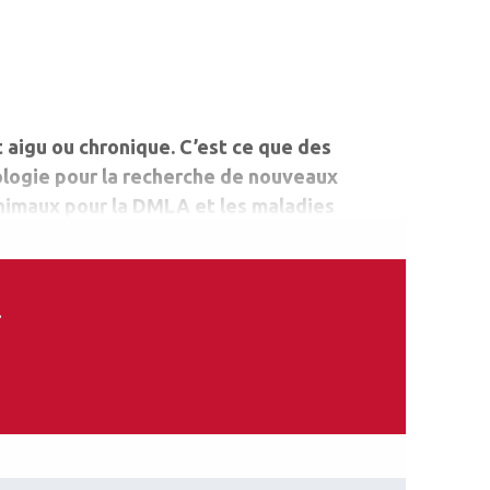
t aigu ou chronique. C’est ce que des
ologie pour la recherche de nouveaux
animaux pour la DMLA et les maladies
ée.
.