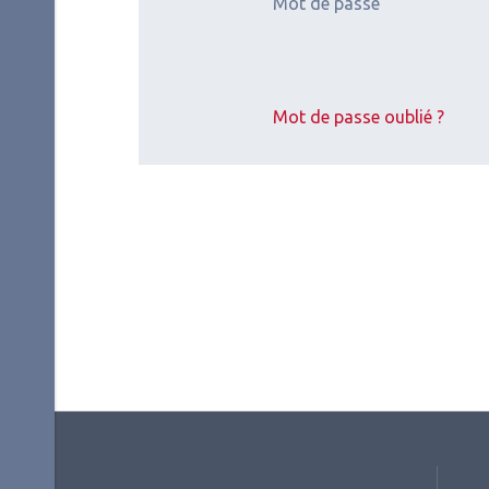
Mot de passe
2026.07.11
2026.
Glaucome
,
Chirurgie du
Surfa
regard
Glau
Mot de passe oublié ?
SFG
De 
au 
lat
ému
cat