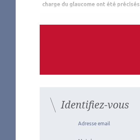
charge du glaucome ont été précisés
Auteurs
Mathilde Gallice
Ophtalmologiste
Centre hospitalier universitaire, Grenoble
Les derniers artic
Identifiez-vous
Adresse email