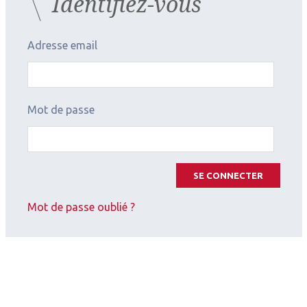
Identifiez-vous
Dexafree dans la CRSC
chronique : quand le prescrire ?
Adresse email
Mot de passe
SE CONNECTER
Mot de passe oublié ?
2025.01.27
Rétine médicale
,
Choriorétinopathie