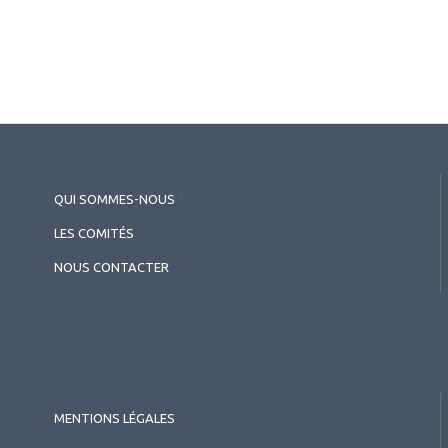
Rétinopathie diabétique
proliférante à haut risque :
comment gérer ?
QUI SOMMES-NOUS
?
LES COMITÉS
NOUS CONTACTER
MENTIONS LÉGALES