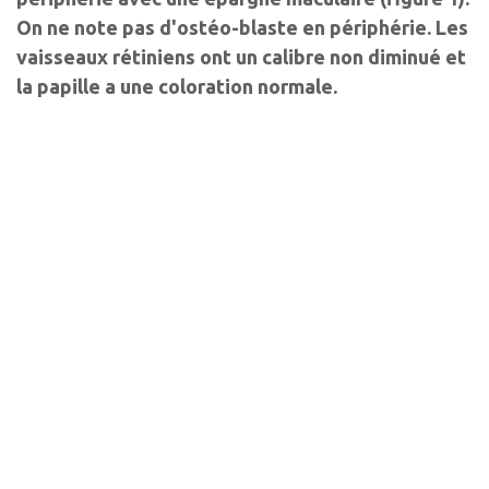
On ne note pas d'ostéo-blaste en périphérie. Les
vaisseaux rétiniens ont un calibre non diminué et
la papille a une coloration normale.
Auteurs
Aurélie Pison
Vincent Gualino
Ophtalmologiste
Ophtalmologiste
CHU Cochin,
Clinique Honoré-Cave, Montauban ;CHU
Paris
Purpan, Toulouse ; CHU Lariboisière,
Paris
Les derniers articles sur