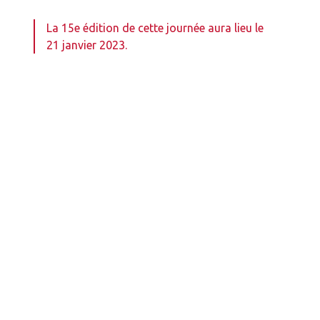
La 15e édition de cette journée aura lieu le
21 janvier 2023.
Auteurs
Cati Albou-Ganem
Ophtalmologiste
Clinique de la Vision, Paris