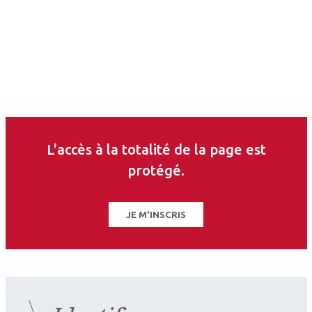
L'accès à la totalité de la page est
2024.03.15
protégé.
Presbytie
Compensation de la presbytie :
JE M'INSCRIS
l’avis du spécialiste David
Touboul