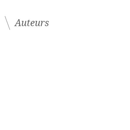
Auteurs
Béatrice Cochener-Lamard
Ophtalmologiste
CHU Morvan, Brest
Les derniers articles sur
ce thème