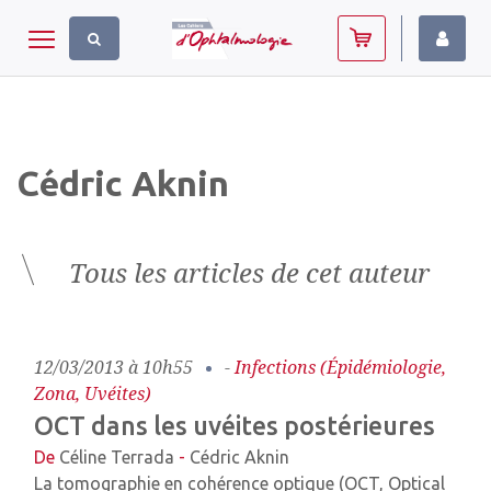
Panneau de gestion des cookies
Toggle navigation
Cédric Aknin
Tous les articles de cet auteur
12/03/2013 à 10h55
-
Infections (épidémiologie,
Zona, Uvéites)
OCT dans les uvéites postérieures
De
Céline Terrada
-
Cédric Aknin
La tomographie en cohérence optique (OCT, Optical