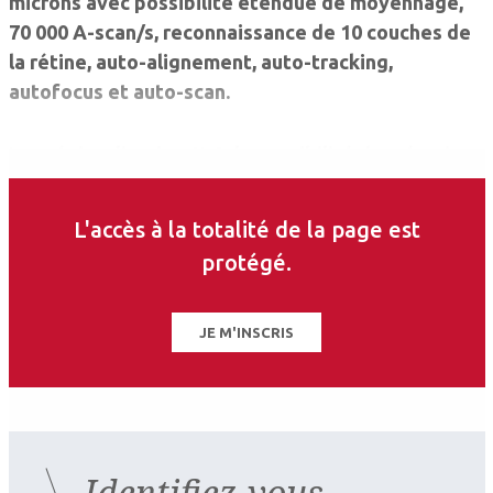
microns avec possibilité étendue de moyennage,
70 000 A-scan/s, reconnaissance de 10 couches de
la rétine, auto-alignement, auto-tracking,
autofocus et auto-scan.
La prévisualisation SLO, la possibilité de mémoire
des examens et de tracking rendent le suivi encore
plus facile.
L'accès à la totalité de la page est
protégé.
La partie logicielle est très complète avec la
possibilité d’importation des images du
rétinographe et recalage des coupes OCT.
JE M'INSCRIS
Identifiez-vous