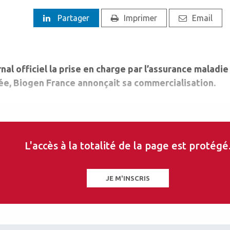
Partager
Imprimer
Email
rnal officiel la prise en charge par l’assurance maladi
lée, Biogen France annonçait sa commercialisation.
L'accès à la totalité de la page est protégé
JE M'INSCRIS