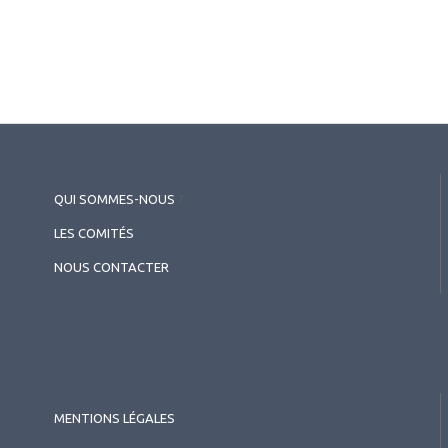
2026.07.11
Cornée (chirurgie et réfraction)
,
Contactologie
Apport d’une géométrie à
double réservoir pour adapter
les kératocônes - Symposium
Precilens
QUI SOMMES-NOUS
?
LES COMITÉS
NOUS CONTACTER
MENTIONS LÉGALES