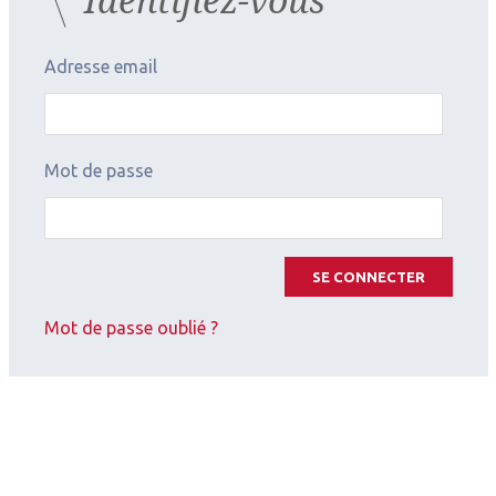
Adresse email
Un haut-parleur et un microphone seront intégrés
pour passer des appels et utiliser Siri, l’application
Mot de passe
informatique qui comprend les instructions
verbales données par les utilisateurs et répond à
leurs requêtes.
SE CONNECTER
Mot de passe oublié ?