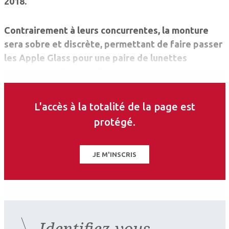
2018.
Contrairement à leurs concurrentes, la monture
sera sobre et discrète, permettant de faire passer
les Apple Glass pour une paire de lunettes
normales. D’ailleurs, elles serviront en premier lieu
à corriger une amétropie. Elles auront simplement
en plus une caméra discrète en prolongement de la
L'accès à la totalité de la page est
branche gauche (
photo
).
protégé.
JE M'INSCRIS
Elles seront par ailleurs équipées d'un projecteur
spécial qui, combiné à une technologie de verres
adaptatifs, permettra d'afficher des données sur
le verre sans pour autant gêner la visibilité
Identifiez-vous
(
photo
).