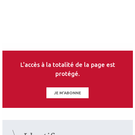
Auteurs
L'accès à la totalité de la page est
Julien Coullet
protégé.
Ophtalmologiste
Odysseum ophtalmologie, Montpellier
JE M'ABONNE
Les derniers articles sur
ce thème