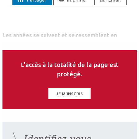
Les années se suivent et se ressemblent en
matière de cumul emploi-retraite : la pratique
poursuit sa progression chez l’ensemble des
médecins.
L'accès à la totalité de la page est
protégé.
JE M'INSCRIS
Identifiez-vous