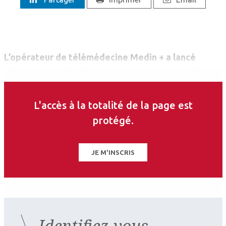
L’opérateur de télémédecine Medin + a lancé
début septembre la plateforme « 48 heures chrono
». Celle-ci vise à permettre aux Communautés
professionnelles territoriales de santé (CPTS)
L'accès à la totalité de la page est
d’orienter leurs patients vers un spécialiste dans le
protégé.
cadre de l’accès aux soins non programmés.
JE M'INSCRIS
Identifiez-vous