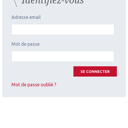
aussi pour développer la délégation de tâches
notamment avec les orthoptistes.
Adresse email
Pour voir la vidéo
Les Cahiers d'Ophtalmologie n°173 - octobre 2013
Mot de passe
SE CONNECTER
Mot de passe oublié ?